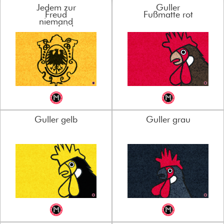
Jedem zur
Guller
Freud
Fußmatte rot
niemand
zum Leid
Fußmatte
Guller gelb
Guller grau