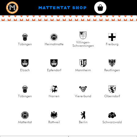
Mattentat SHOP
Villingen-
Tübingen
Heimatmatte
Freiburg
Schwenningen
Elzach
Epfendorf
Mannheim
Reutlingen
Tübingen
Narren
Viererbund
Oberndorf
Mattentat
Rottweil
Berlin
Schwarzwald