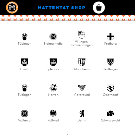
Mattentat SHOP
Villingen-
Tübingen
Heimatmatte
Freiburg
Schwenningen
Elzach
Epfendorf
Mannheim
Reutlingen
Tübingen
Narren
Viererbund
Oberndorf
Mattentat
Rottweil
Berlin
Schwarzwald